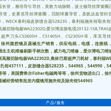
延长管，雅培导引导丝，美敦力动脉鞘，波士顿导丝弹簧圈
导管，史赛克导丝弹簧圈，贝朗球囊导管，圣犹达血管封
等，WECK泰利福皮肤缝合器528235，泰利福施夹钳取夹钳5
频切除电极WA22302D,爱尔博连接电缆20132-158,TRA
超声刀头CS3605H，CS1405H、CS2305H等，库克导丝TS
，
徐州腹腔镜及器械生产销售，供应电线，电缆，连接线
强生主机维修刷新手柄次数，威力电刀维修，爱尔博电刀维
斯高频切除电极
WA22302D,
奥林巴斯超声刀耗材，泰利福
W
结扎钳
437111
，皮肤缝合器
528235
，
544965
，
544990
，
5
等等，美国费希尔
Fisher
电磁阀等等，徐州货物进出口，徐
器械经营销售批发内窥镜用施夹钳及除夹钳
544965
产品/服务