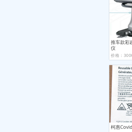
推车款彩
仪
价格：300
柯惠Cov