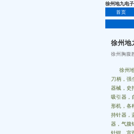
徐州地九电子
首页
徐州地
徐州胸腹
徐州
刀柄，强
器械，史
吸引器，
形机，各
持针器，
器，气腹
针钳，宫