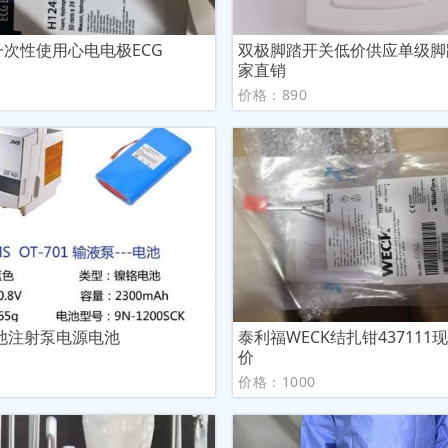
G一次性使用心电电极ECG
双极脚踏开关低价供应单级脚
家直销
议
价格：890
池注射泵电源电池
泰利福WECK结扎钳437111
价
议
价格：1000