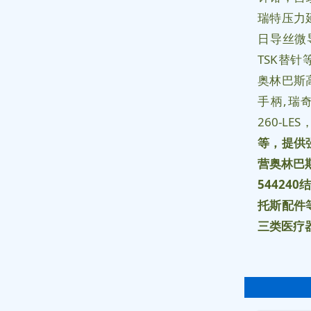
瑞特压力
日导丝微
TSK替针
奥林巴斯高
手柄,瑞奇
260-LES
等，提供
营奥林巴
544240
托斯配件
三类医疗