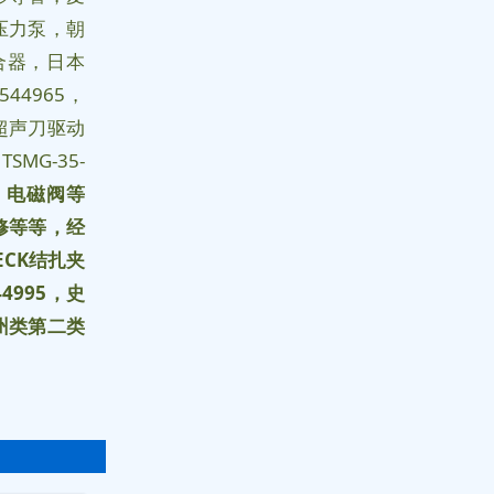
压力泵，朝
合器，日本
44965，
5超声刀驱动
MG-35-
，电磁阀等
修等等，经
ECK
结扎夹
44995
，史
州类第二类