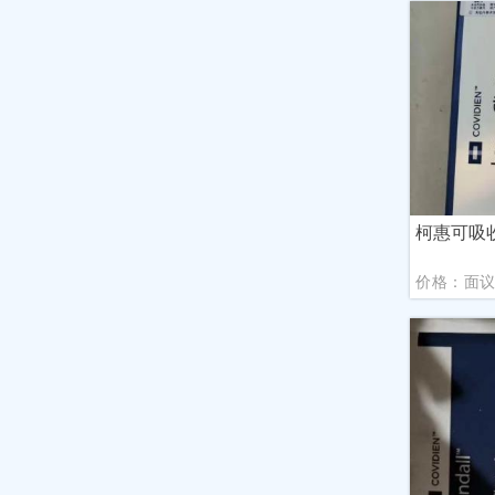
柯惠可吸
价格：面