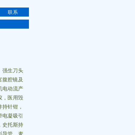
联系
，强生刀头
宫腹腔镜及
机电动流产
仪，医用毁
件持针钳，
带电凝吸引
，史托斯持
影导管，麦