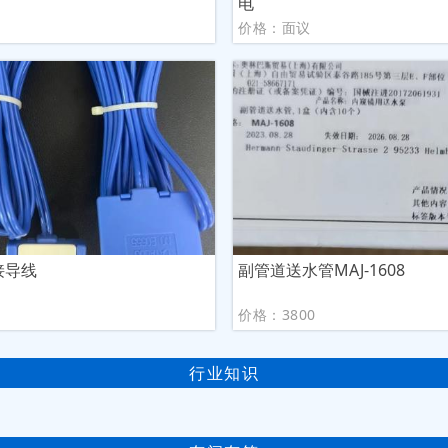
电
价格：面议
连接导线
副管道送水管MAJ-1608
议
价格：3800
行业知识