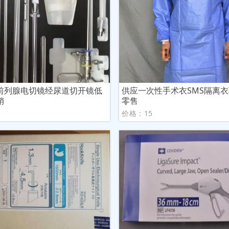
前列腺电切镜经尿道切开镜低
供应一次性手术衣SMS隔离
销
零售
议
价格：15