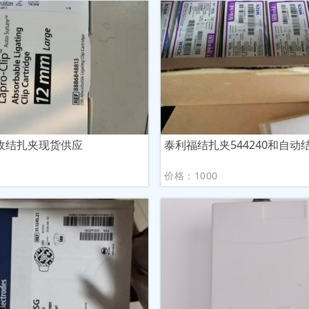
收结扎夹现货供应
泰利福结扎夹544240和自动
议
价格：1000