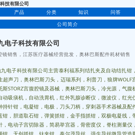
科技有限公司
产品
分类
知识
问答
公司简介
九电子科技有限公司
腔镜销售，江苏医疗器械经营批发，奥林巴斯配件耗材销售
地九电子科技有限公司主营泰利福系列结扎夹及自动结扎钳
生超声刀，奥林巴斯刀头，迈瑞系列，利普刀，狼牌WOLF
托斯STORZ宫腹腔镜及器械，奥林巴斯刀头，冷光源，气腹
自动吸痰机，自动洗胃机，红外乳腺诊断仪，微波仪，红光
种持针钳，电凝钳，电极，刀头刀柄，穿刺器手术器械及配
蓝钳，胆道取石钳，弹簧抓钳，金手指抓钳，双极电凝线，
针，电动子宫切除器，简易举宫器，骨密度仪，脊柱测量仪
颈钳，无创抓钳，钛夹钳，泰尔茂导丝，强生导丝微导管造